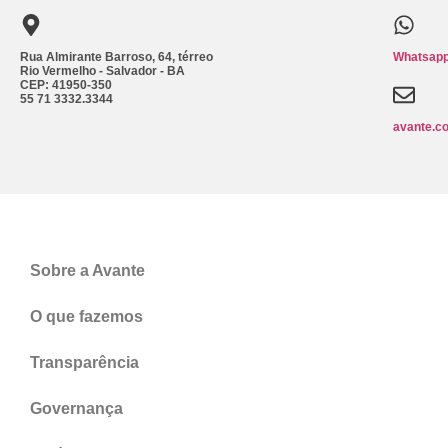
Rua Almirante Barroso, 64, térreo
Whatsapp
Rio Vermelho - Salvador - BA
CEP: 41950-350
55 71 3332.3344
avante.c
Sobre a Avante
O que fazemos
Transparência
Governança