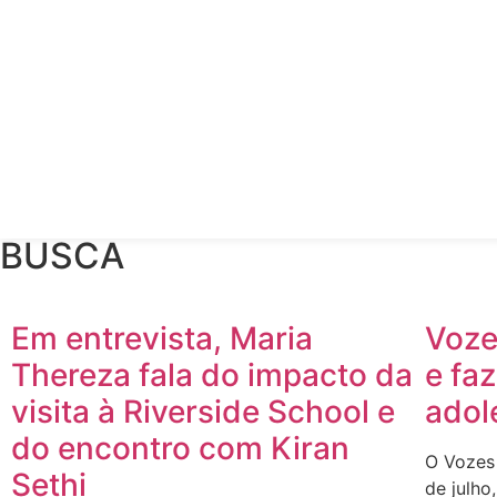
BUSCA
Em entrevista, Maria
Voze
Thereza fala do impacto da
e fa
visita à Riverside School e
adol
do encontro com Kiran
O Vozes 
Sethi
de julho