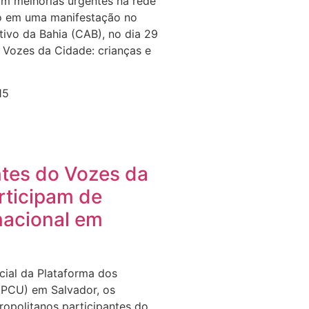
am melhorias urgentes na rede
no em uma manifestação no
tivo da Bahia (CAB), no dia 29
o Vozes da Cidade: crianças e
15
tes do Vozes da
rticipam de
nacional em
icial da Plataforma dos
(PCU) em Salvador, os
ropolitanos participantes do