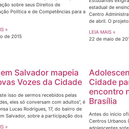
Estudantes exigir
ção sobre seus Direitos de
estadual de ensi
ação Política e de Competências para a
Centro Administra
de abril. O projet
IS »
LEIA MAIS »
ho de 2015
22 de maio de 20
em Salvador mapeia
Adolescen
ovas Vozes da Cidade
Cidade pa
encontro 
ste isso de sermos recebidos pelas
Brasília
des, eles só conversam com adultos”, é
nsa Lucas Rodrigues, 17, do bairro de
Antes do início of
em Salvador, sobre a participação dos
Centros Urbanos 
IS »
adolescentes sote