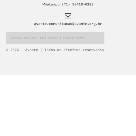
Whatsapp (71) 98418-6283
avante.comunicacao@avante.org.br
Alternative:
© 2026 – Avante | Todos os direitos reservados