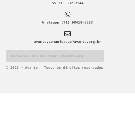
55 71 3332.3344
Whatsapp (71) 98418-6283
avante.comunicacao@avante.org.br
Alternative:
© 2026 – Avante | Todos os direitos reservados