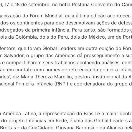
16, 17 e 18 de setembro, no hotel Pestana Convento do Car
ganização do Fórum Mundial, cuja última edição aconteceu
todos os continentes para que desenvolvam ações de defesa
advogados da primeira infância. Para tanto, são formados g
dois da Colômbia, dois do Peru, dois do México, um de Por
ntors, que foram Global Leaders em outra edição do Fór
o em Salvador, o grupo das Américas dá prosseguimento a
s e compartilharem seus trabalhos acolhendo análises, con
rão em contato com nomes de referência da primeira infân
ades”, diz Maria Thereza Marcilio, gestora institucional da
acional Primeira Infância (RNPI) e coordenadora do grupo 
América Latina, a representação do Brasil é a maior dent
 do projeto Infâncias em Rede, é uma das Global Leaders a 
 Brettas – da CriaCidade; Giovana Barbosa – da Aliança pela