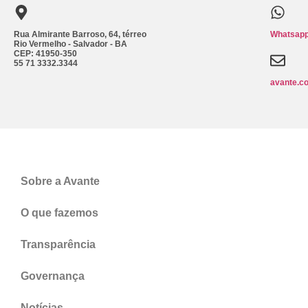
Rua Almirante Barroso, 64, térreo
Whatsapp
Rio Vermelho - Salvador - BA
CEP: 41950-350
55 71 3332.3344
avante.c
Sobre a Avante
O que fazemos
Transparência
Governança
Notícias