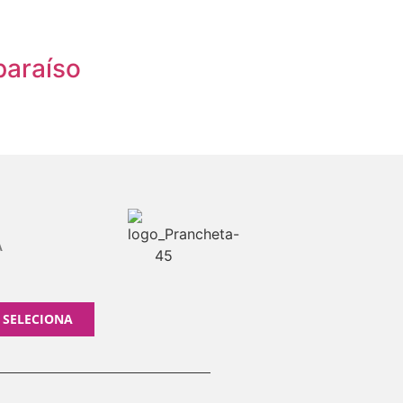
araíso
A
 SELECIONA