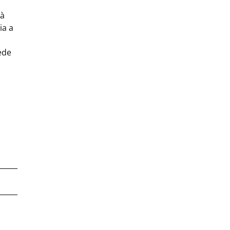
 à
ia a
ede