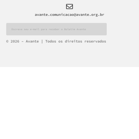
avante.comunicacao@avante.org.br
Alternative:
© 2026 – Avante | Todos os direitos reservados