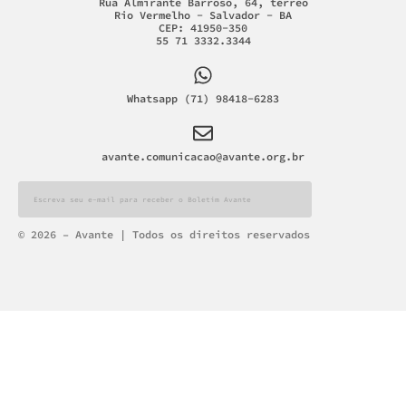
Rua Almirante Barroso, 64, térreo
Rio Vermelho - Salvador - BA
CEP: 41950-350
55 71 3332.3344
Whatsapp (71) 98418-6283
avante.comunicacao@avante.org.br
Alternative:
© 2026 – Avante | Todos os direitos reservados