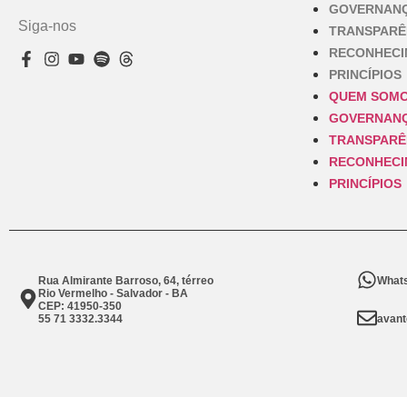
GOVERNAN
Siga-nos
TRANSPARÊ
RECONHEC
PRINCÍPIOS
QUEM SOM
GOVERNAN
TRANSPARÊ
RECONHEC
PRINCÍPIOS
Rua Almirante Barroso, 64, térreo
Whats
Rio Vermelho - Salvador - BA
CEP: 41950-350
55 71 3332.3344
avant