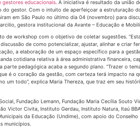
 gestores educacionais
. A iniciativa é resultado da união 
 do gestor. Com o intuito de aperfeiçoar a estruturação d
euniram em São Paulo no último dia 04 (novembro) para discu
rcilio, gestora institucional da Avante – Educação e Mobil
to de workshop com o objetivo de coletar sugestões. “Est
discussão de como potencializar, ajustar, alinhar e criar fe
ducação, a elaboração de um espaço específico para a gest
a cotidiana relativa à área administrativa financeira, ca
 a parte pedagógica acaba a segundo plano. “Trazer o te
 que é o coração da gestão, com certeza terá impacto na qu
o um todo”, explica Maria Thereza, que traz em seu históri
ú Social, Fundação Lemann, Fundação Maria Cecília Souto V
 Victor Civita, Instituto Gerdau, Instituto Natura, Itaú 
Municipais da Educação (Undime), com apoio do Conselho 
s municípios.