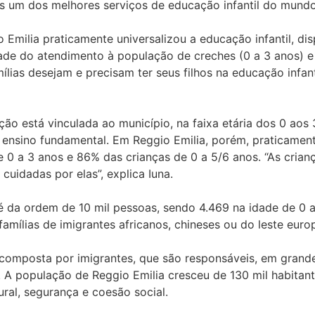
s um dos melhores serviços de educação infantil do mundo
Emilia praticamente universalizou a educação infantil, di
ade do atendimento à população de creches (0 a 3 anos) e 
ias desejam e precisam ter seus filhos na educação infantil”
uição está vinculada ao município, na faixa etária dos 0 aos
o ensino fundamental. Em Reggio Emilia, porém, praticamen
e 0 a 3 anos e 86% das crianças de 0 a 5/6 anos. “As cria
cuidadas por elas”, explica Iuna.
é da ordem de 10 mil pessoas, sendo 4.469 na idade de 0 
amílias de imigrantes africanos, chineses ou do leste euro
 composta por imigrantes, que são responsáveis, em grand
. A população de Reggio Emilia cresceu de 130 mil habitan
ral, segurança e coesão social.