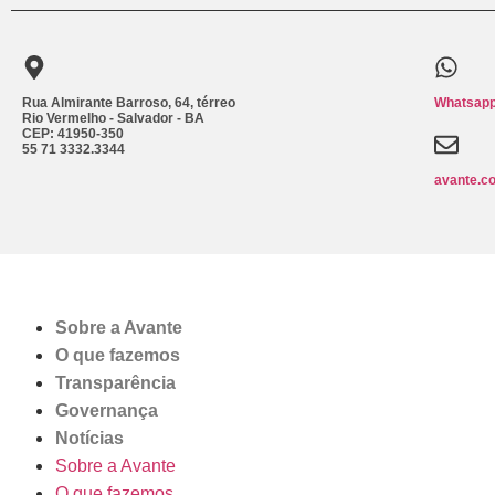
Rua Almirante Barroso, 64, térreo
Whatsapp
Rio Vermelho - Salvador - BA
CEP: 41950-350
55 71 3332.3344
avante.c
Sobre a Avante
O que fazemos
Transparência
Governança
Notícias
Sobre a Avante
O que fazemos