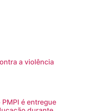
contra a violência
o PMPI é entregue
educação durante