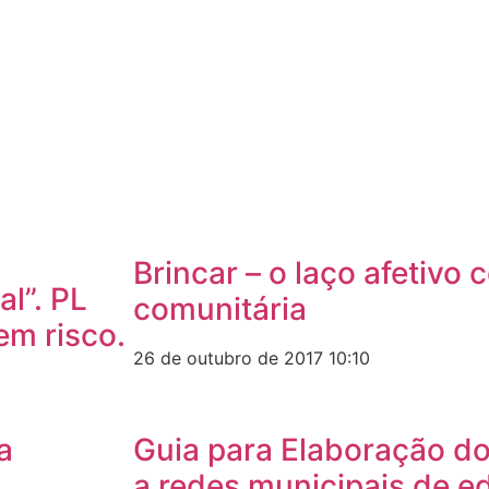
Brincar – o laço afetivo 
l”. PL
comunitária
em risco.
26 de outubro de 2017
10:10
a
Guia para Elaboração d
a redes municipais de 