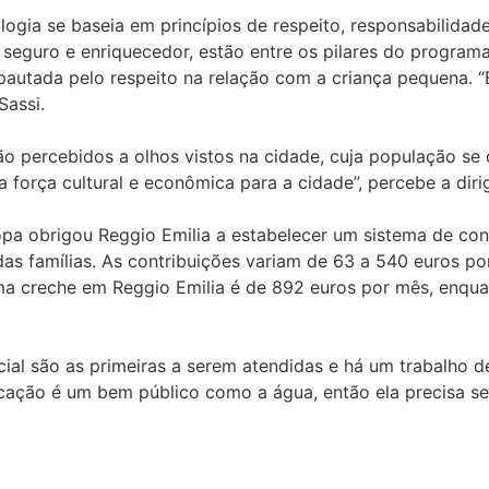
ia se baseia em princípios de respeito, responsabilidade
eguro e enriquecedor, estão entre os pilares do programa,
pautada pelo respeito na relação com a criança pequena. “
Sassi.
 percebidos a olhos vistos na cidade, cuja população se d
 força cultural e econômica para a cidade”, percebe a diri
ropa obrigou Reggio Emilia a estabelecer um sistema de co
as famílias. As contribuições variam de 63 a 540 euros p
ma creche em Reggio Emilia é de 892 euros por mês, enqua
cial são as primeiras a serem atendidas e há um trabalho de
cação é um bem público como a água, então ela precisa se