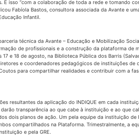
os. E isso “com a colaboração de toda a rede e tomando c
licou Fabíola Bastos, consultora associada da Avante e uma
ucação Infantil.
parceria técnica da Avante – Educação e Mobilização Socia
rmação de profissionais e a construção da plataforma de m
7 e 18 de agosto, na Biblioteca Pública dos Barris (Salva
-diretores e coordenadores pedagógicos de instituições de 
outos para compartilhar realidades e contribuir com a fase
ções resultantes da aplicação do INDIQUE em cada instituiç
e darão transparência ao que cabe à instituição e ao que 
ídos dois planos de ação. Um pela equipe da instituição de 
bos compartilhados na Plataforma. Trimestralmente, a eq
nstituição e pela GRE.