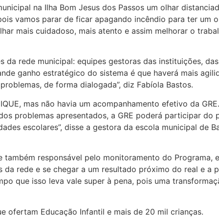
 municipal na Ilha Bom Jesus dos Passos um olhar distanci
, pois vamos parar de ficar apagando incêndio para ter um 
 olhar mais cuidadoso, mais atento e assim melhorar o trab
 da rede municipal: equipes gestoras das instituições, da
nde ganho estratégico do sistema é que haverá mais agili
problemas, de forma dialogada”, diz Fabíola Bastos.
INDIQUE, mas não havia um acompanhamento efetivo da GRE
 dos problemas apresentados, a GRE poderá participar do 
dades escolares”, disse a gestora da escola municipal de B
, e também responsável pelo monitoramento do Programa, e
 da rede e se chegar a um resultado próximo do real e a 
 tempo que isso leva vale super à pena, pois uma transform
 ofertam Educação Infantil­ e mais de 20 mil crianças.