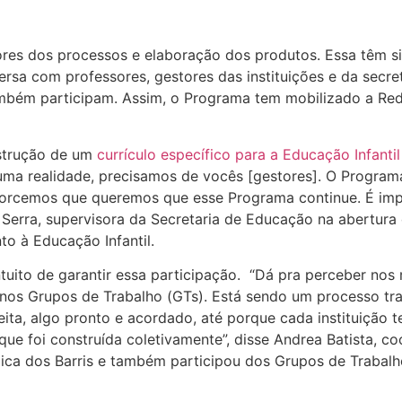
autores dos processos e elaboração dos produtos. Essa têm
sa com professores, gestores das instituições e da secreta
ambém participam. Assim, o Programa tem mobilizado a Re
nstrução de um
currículo específico para a Educação Infantil
 uma realidade, precisamos de vocês [gestores]. O Programa
forcemos que queremos que esse Programa continue. É impo
s Serra, supervisora da Secretaria de Educação na abertur
o à Educação Infantil.
ntuito de garantir essa participação. “Dá pra perceber nos 
os Grupos de Trabalho (GTs). Está sendo um processo tra
ta, algo pronto e acordado, até porque cada instituição 
que foi construída coletivamente”, disse Andrea Batista, 
lica dos Barris e também participou dos Grupos de Trabal