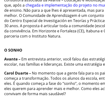
consultora associada da Avante – Educação e Mobilizaçã
que, após a
chegada e implementação do projeto no mun
de ensino. Não para a que lhes é apresentada, mas para 
melhor. O Comunidade de Aprendizagem é um conjunto de
do Centro Especial de Investigación en Teorías y Práctic
30 anos. A proposta é articular toda a comunidade (esco
da convivência. Em Horizonte e Fortaleza (CE), Itabuna e
parceria com o Instituto Natura.
O SONHO
Avante –
Em entrevista anterior, você falou das estraté
escolar, nas famílias e lideranças. Existe uma estratégia 
Carol Duarte –
No momento que a gente fala para os pai
começa a transformação. Todos os alunos da escola, ent
eles. É quando começa a fase do “sonho”, o momento e
eles querem para aprender mais e melhor. Como eles ac
convivam de forma mais saudável?