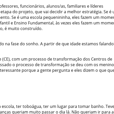
essores, funcionários, alunos/as, familiares e líderes
tapa do projeto, que vai decidir a melhor estratégia. Se é
gmento. Se é uma escola pequenininha, eles fazem um mome
fantil e Ensino Fundamental, às vezes eles fazem um mome
o, é muito construído.
do na fase do sonho. A partir de que idade estamos falando
 (CE), com um processo de transformação dos Centros de
o passado o processo de transformação se deu com os menin
 interessante porque a gente pergunta e eles dizem o que q
 na escola, ter toboágua, ter um lugar para tomar banho. Te
anças queriam muito passar o dia lá. Não queriam ir para a