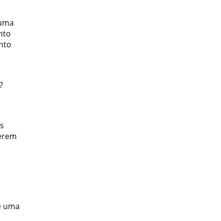
 uma
nto
nto
?
os
uerem
ve uma