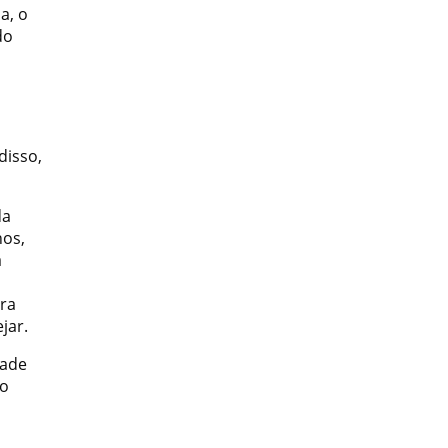
a, o
do
disso,
da
hos,
a
ara
jar.
dade
ão