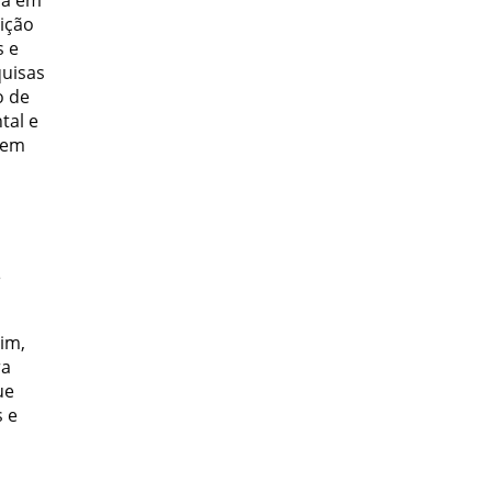
pa em
uição
s e
quisas
o de
tal e
, em
e
im,
ra
ue
 e