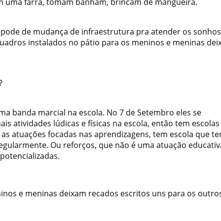
em uma farra, tomam banham, brincam de mangueira.
ue pode de mudança de infraestrutura pra atender os sonho
uadros instalados no pátio para os meninos e meninas de
?
ma banda marcial na escola. No 7 de Setembro eles se
s atividades lúdicas e físicas na escola, então tem escolas
r as atuações focadas nas aprendizagens, tem escola que t
 regularmente. Ou reforços, que não é uma atuação educativ
 potencializadas.
inos e meninas deixam recados escritos uns para os outro