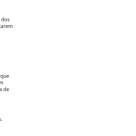
s dos
ixarem
 que
em
a de
s.