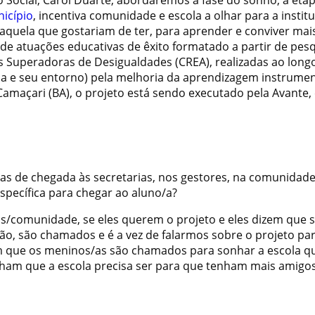
o Social, Carol Duarte, abordaremos a fase do sonho, a eta
icípio
, incentiva comunidade e escola a olhar para a instit
aquela que gostariam de ter, para aprender e conviver mai
 atuações educativas de êxito formatado a partir de pes
as Superadoras de Desigualdades (CREA), realizadas ao long
la e seu entorno) pela melhoria da aprendizagem instrumen
 Camaçari (BA), o projeto está sendo executado pela Avante
gias de chegada às secretarias, nos gestores, na comunidad
específica para chegar ao aluno/a?
s/comunidade, se eles querem o projeto e eles dizem que s
ão, são chamados e é a vez de falarmos sobre o projeto pa
m que os meninos/as são chamados para sonhar a escola q
ham que a escola precisa ser para que tenham mais amigos