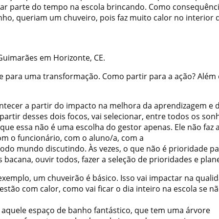
ssar parte do tempo na escola brincando. Como consequênci
, queriam um chuveiro, pois faz muito calor no interior 
 Guimarães em Horizonte, CE.
te para uma transformação. Como partir para a ação? Além 
ontecer a partir do impacto na melhora da aprendizagem e 
partir desses dois focos, vai selecionar, entre todos os son
 que essa não é uma escolha do gestor apenas. Ele não faz 
com o funcionário, com o aluno/a, com a
todo mundo discutindo. Às vezes, o que não é prioridade p
s bacana, ouvir todos, fazer a seleção de prioridades e plane
exemplo, um chuveirão é básico. Isso vai impactar na quali
stão com calor, como vai ficar o dia inteiro na escola se n
, aquele espaço de banho fantástico, que tem uma árvore