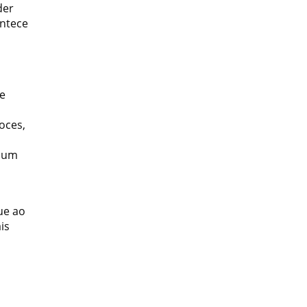
der
ntece
te
oces,
r um
ue ao
is