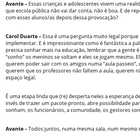
Avante –
Essas crianças e adolescentes vivem uma realid
que escola pública não vai dar conta, não é boa. E de r
com esses alunos/as depois dessa provocação?
Carol Duarte –
Essa é uma pergunta muito legal porqu
implementar. E é impressionante como é fantástica a pala
precisa sonhar mais na educação, lembrar que a gente é
“sonho” os meninos se soltam e eles se jogam mesmo. El
querem poder sair com os amigos numa “aula passeio”, q
querem que os professores não faltem a aula, querem nã
espaço legal.
É uma etapa linda que (re) desperta neles a esperança de
invés de trazer um pacote pronto, abre possibilidade pa
sonham, os funcionários, a comunidade, os gestores so
Avante –
Todos juntos, numa mesma sala, num mesmo