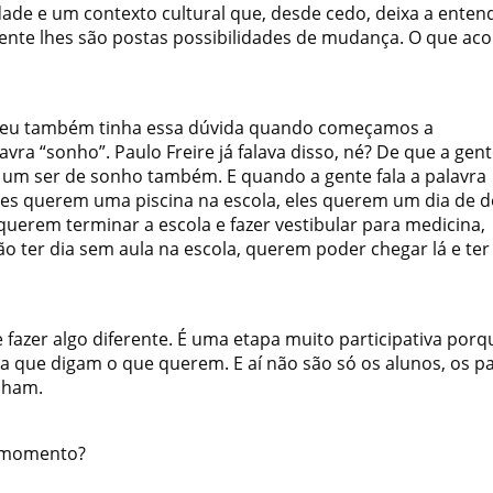
ade e um contexto cultural que, desde cedo, deixa a enten
epente lhes são postas possibilidades de mudança. O que
aco
e eu também tinha essa dúvida quando começamos a
vra “sonho”. Paulo Freire já falava disso, né? De que a gen
 um ser de sonho também. E quando a gente fala a palavra
es querem uma piscina na escola, eles querem um dia de d
uerem terminar a escola e fazer vestibular para medicina,
o ter dia sem aula na escola, querem poder chegar lá e te
 fazer algo diferente. É uma etapa muito participativa porq
ra que digam o que querem. E aí não são só os alunos, os pa
nham.
 momento?