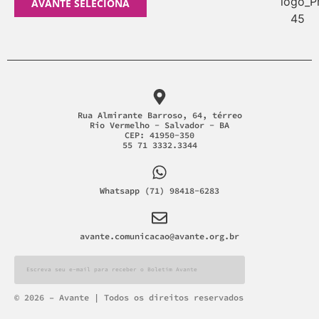
AVANTE SELECIONA
Rua Almirante Barroso, 64, térreo
Rio Vermelho - Salvador - BA
CEP: 41950-350
55 71 3332.3344
Whatsapp (71) 98418-6283
avante.comunicacao@avante.org.br
Alternative:
© 2026 – Avante | Todos os direitos reservados