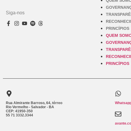
QUEM SOM
GOVERNAN
Siga-nos
TRANSPARÊ
RECONHEC
PRINCÍPIOS
QUEM SOM
GOVERNAN
TRANSPARÊ
RECONHEC
PRINCÍPIOS
Rua Almirante Barroso, 64, térreo
Whatsapp
Rio Vermelho - Salvador - BA
CEP: 41950-350
55 71 3332.3344
avante.c