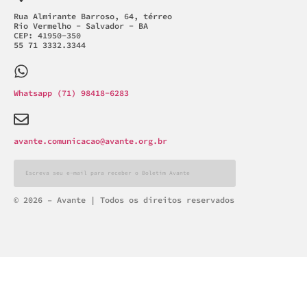
Rua Almirante Barroso, 64, térreo
Rio Vermelho - Salvador - BA
CEP: 41950-350
55 71 3332.3344
Whatsapp (71) 98418-6283
avante.comunicacao@avante.org.br
Alternative:
© 2026 – Avante | Todos os direitos reservados