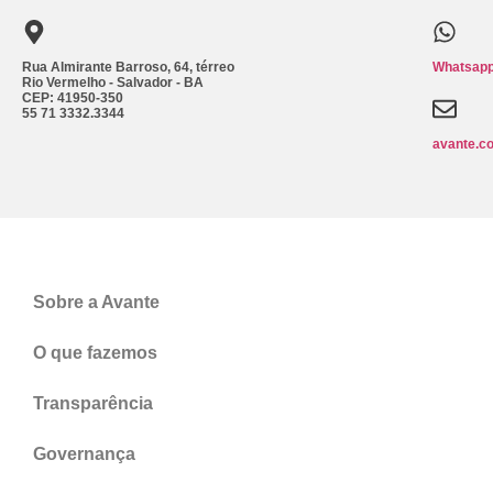
Rua Almirante Barroso, 64, térreo
Whatsapp
Rio Vermelho - Salvador - BA
CEP: 41950-350
55 71 3332.3344
avante.c
Sobre a Avante
O que fazemos
Transparência
Governança