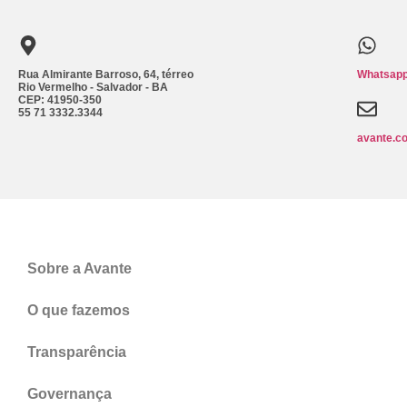
Rua Almirante Barroso, 64, térreo
Whatsapp
Rio Vermelho - Salvador - BA
CEP: 41950-350
55 71 3332.3344
avante.c
Sobre a Avante
O que fazemos
Transparência
Governança